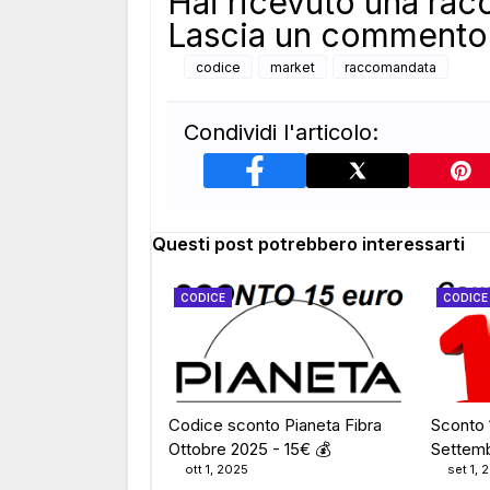
Hai ricevuto una ra
Lascia un commento 
codice
market
raccomandata
Condividi l'articolo:
Questi post potrebbero interessarti
CODICE
CODICE
Codice sconto Pianeta Fibra
Sconto 
Ottobre 2025 - 15€ 💰
Settem
ott 1, 2025
set 1, 