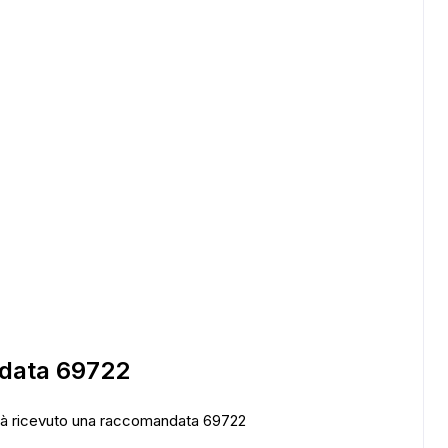
ADS
data 69722
 già ricevuto una raccomandata 69722