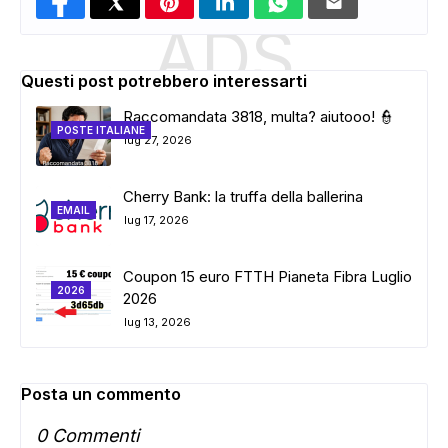
ADS
Questi post potrebbero interessarti
Raccomandata 3818, multa? aiutooo! 👮
POSTE ITALIANE
lug 27, 2026
Cherry Bank: la truffa della ballerina
EMAIL
lug 17, 2026
Coupon 15 euro FTTH Pianeta Fibra Luglio
2026
2026
lug 13, 2026
Posta un commento
0 Commenti