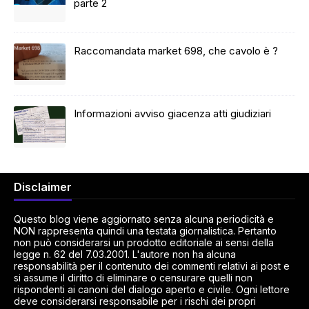
parte 2
Raccomandata market 698, che cavolo è ?
Informazioni avviso giacenza atti giudiziari
Disclaimer
Questo blog viene aggiornato senza alcuna periodicità e
NON rappresenta quindi una testata giornalistica. Pertanto
non può considerarsi un prodotto editoriale ai sensi della
legge n. 62 del 7.03.2001. L'autore non ha alcuna
responsabilità per il contenuto dei commenti relativi ai post e
si assume il diritto di eliminare o censurare quelli non
rispondenti ai canoni del dialogo aperto e civile. Ogni lettore
deve considerarsi responsabile per i rischi dei propri