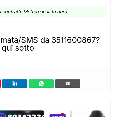
 contratti. Mettere in lista nera
iamata/SMS da 3511600867?
qui sotto
NO
NUMERO