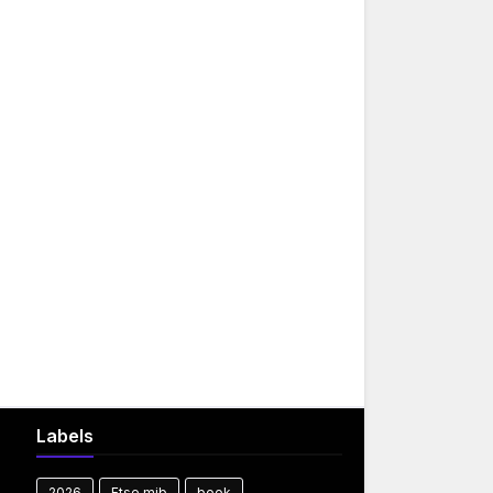
Labels
2026
Ftse mib
book