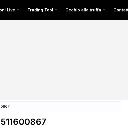
oni Live
Trading Tool
Occhio alla truffa
Contatt
600867
 3511600867