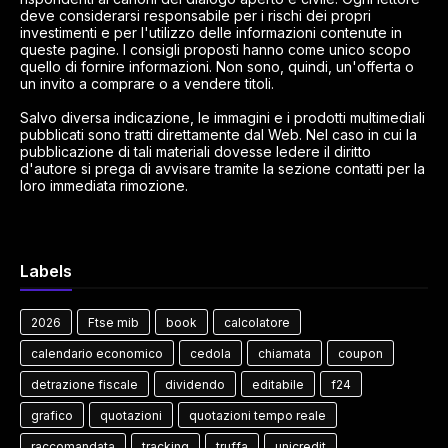
deve considerarsi responsabile per i rischi dei propri
investimenti e per l'utilizzo delle informazioni contenute in
queste pagine. I consigli proposti hanno come unico scopo
quello di fornire informazioni. Non sono, quindi, un'offerta o
un invito a comprare o a vendere titoli.
Salvo diversa indicazione, le immagini e i prodotti multimediali
pubblicati sono tratti direttamente dal Web. Nel caso in cui la
pubblicazione di tali materiali dovesse ledere il diritto
d'autore si prega di avvisare tramite la sezione contatti per la
loro immediata rimozione.
Labels
2026
Ftse mib
book
calcolatore
calendario economico
cedola
chiamata
coupon
detrazione fiscale
dividendo
editabile
f24
grafico
quotazioni
quotazioni tempo reale
raccomandata
tracking
truffa
unicredit