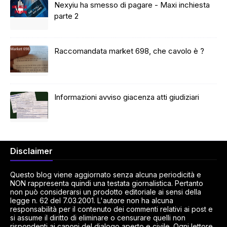
Nexyiu ha smesso di pagare - Maxi inchiesta
parte 2
Raccomandata market 698, che cavolo è ?
Informazioni avviso giacenza atti giudiziari
Disclaimer
Questo blog viene aggiornato senza alcuna periodicità e
NON rappresenta quindi una testata giornalistica. Pertanto
non può considerarsi un prodotto editoriale ai sensi della
legge n. 62 del 7.03.2001. L'autore non ha alcuna
responsabilità per il contenuto dei commenti relativi ai post e
si assume il diritto di eliminare o censurare quelli non
rispondenti ai canoni del dialogo aperto e civile. Ogni lettore