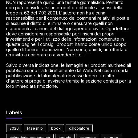
NON rappresenta quindi una testata giornalistica. Pertanto
non può considerarsi un prodotto editoriale ai sensi della
legge n. 62 del 7.03.2001. L'autore non ha alcuna
responsabilità per il contenuto dei commenti relativi ai post e
si assume il diritto di eliminare o censurare quelli non
rispondenti ai canoni del dialogo aperto e civile. Ogni lettore
deve considerarsi responsabile per i rischi dei propri
investimenti e per l'utilizzo delle informazioni contenute in
queste pagine. I consigli proposti hanno come unico scopo
quello di fornire informazioni. Non sono, quindi, un'offerta o
un invito a comprare o a vendere titoli.
Salvo diversa indicazione, le immagini e i prodotti multimediali
pubblicati sono tratti direttamente dal Web. Nel caso in cui la
pubblicazione di tali materiali dovesse ledere il diritto
d'autore si prega di avvisare tramite la sezione contatti per la
loro immediata rimozione.
Labels
2026
Ftse mib
book
calcolatore
calendario economico
cedola
chiamata
coupon