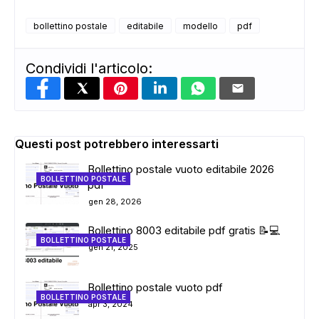
bollettino postale
editabile
modello
pdf
ADS
Condividi l'articolo:
Questi post potrebbero interessarti
Bollettino postale vuoto editabile 2026
BOLLETTINO POSTALE
pdf
gen 28, 2026
Bollettino 8003 editabile pdf gratis 📝💻
BOLLETTINO POSTALE
gen 21, 2025
Bollettino postale vuoto pdf
BOLLETTINO POSTALE
apr 3, 2024