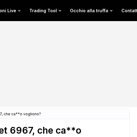
oni Live
Trading Tool
Occhio alla truffa
Contatt
, che ca**o vogliono?
t 6967, che ca**o