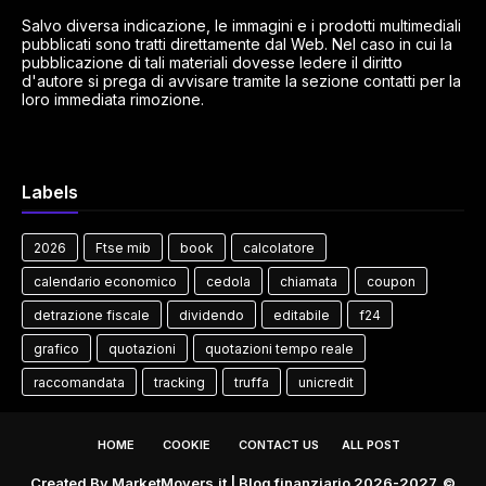
Salvo diversa indicazione, le immagini e i prodotti multimediali
pubblicati sono tratti direttamente dal Web. Nel caso in cui la
pubblicazione di tali materiali dovesse ledere il diritto
d'autore si prega di avvisare tramite la sezione contatti per la
loro immediata rimozione.
Labels
2026
Ftse mib
book
calcolatore
calendario economico
cedola
chiamata
coupon
detrazione fiscale
dividendo
editabile
f24
grafico
quotazioni
quotazioni tempo reale
raccomandata
tracking
truffa
unicredit
HOME
COOKIE
CONTACT US
ALL POST
Created By
MarketMovers.it
| Blog finanziario 2026-2027. ©