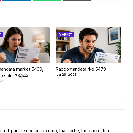
T
MARKET
andata market 5499,
Raccomandata rke 5479
lug 29, 2026
o soldi ? 😱😱
026
 di parlare con un tuo caro, tua madre, tuo padre, tua