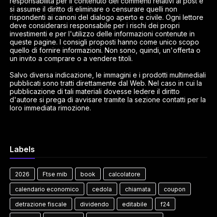
responsabilità per il contenuto dei commenti relativi ai post e
si assume il diritto di eliminare o censurare quelli non
rispondenti ai canoni del dialogo aperto e civile. Ogni lettore
deve considerarsi responsabile per i rischi dei propri
investimenti e per l'utilizzo delle informazioni contenute in
queste pagine. I consigli proposti hanno come unico scopo
quello di fornire informazioni. Non sono, quindi, un'offerta o
un invito a comprare o a vendere titoli.
Salvo diversa indicazione, le immagini e i prodotti multimediali
pubblicati sono tratti direttamente dal Web. Nel caso in cui la
pubblicazione di tali materiali dovesse ledere il diritto
d'autore si prega di avvisare tramite la sezione contatti per la
loro immediata rimozione.
Labels
2026
Ftse mib
book
calcolatore
calendario economico
cedola
chiamata
coupon
detrazione fiscale
dividendo
editabile
f24