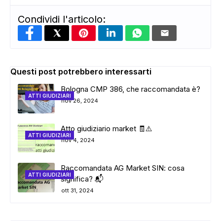
Condividi l'articolo:
Questi post potrebbero interessarti
Bologna CMP 386, che raccomandata è?
ATTI GIUDIZIARI
nov 26, 2024
Atto giudiziario market 🧾⚠️
ATTI GIUDIZIARI
nov 4, 2024
Raccomandata AG Market SIN: cosa
ATTI GIUDIZIARI
significa? 📬
ott 31, 2024