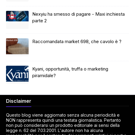
Nexyiu ha smesso di pagare - Maxi inchiesta
parte 2
Raccomandata market 698, che cavolo è ?
Kyani, opportunità, truffa o marketing
piramidale?
Disclaimer
Questo blog viene aggiornato senza alcuna periodicità e
NON rappresenta quindi una testata giornalistica. Pertanto
non può considerarsi un prodotto editoriale ai sensi della
legge n. 62 del 7.03.2001. L'autore non ha alcuna