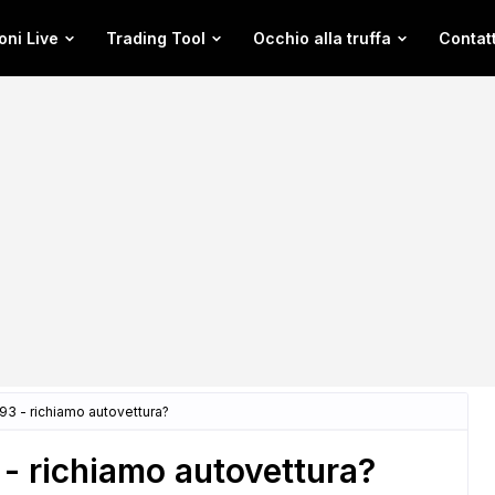
oni Live
Trading Tool
Occhio alla truffa
Contatt
3 - richiamo autovettura?
 richiamo autovettura?