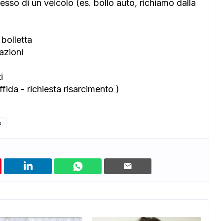
sso di un veicolo (es. bollo auto, richiamo dalla
bolletta
azioni
i
ffida - richiesta risarcimento )
s