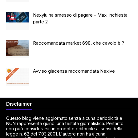
Nexyiu ha smesso di pagare - Maxi inchiesta
parte 2
Raccomandata market 698, che cavolo è ?
Avviso giacenza raccomandata Nexive
Disclaimer
Questo blog viene aggiornato senza alcuna periodicità e
NON rappresenta quindi una testata giornalistica. Pertanto
non può considerarsi un prodotto editoriale ai sensi della
legge n. 62 del 7.03.2001. L'autore non ha alcuna