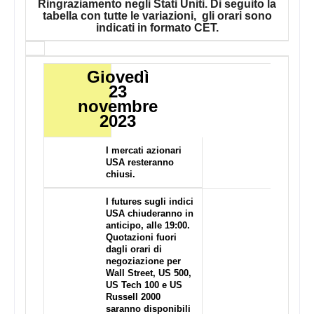
Ringraziamento negli Stati Uniti. Di seguito la
tabella con tutte le variazioni, gli orari sono
indicati in
formato CET
.
Giovedì
23
novembre
2023
Orari di negoziazione per il Giorno del Ringraziamen
I mercati azionari
USA resteranno
chiusi.
I futures sugli indici
USA chiuderanno in
anticipo, alle 19:00.
Quotazioni fuori
dagli orari di
negoziazione per
Wall Street, US 500,
US Tech 100 e US
Russell 2000
saranno disponibili