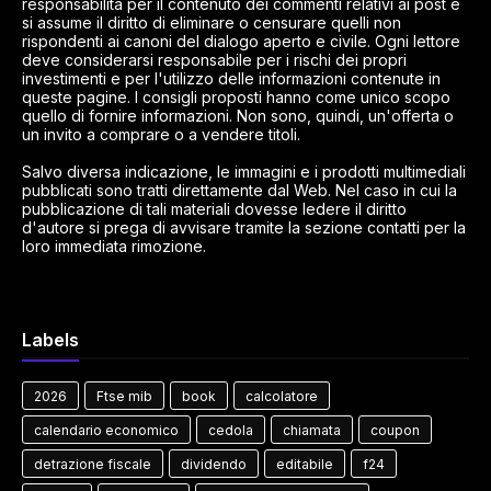
responsabilità per il contenuto dei commenti relativi ai post e
si assume il diritto di eliminare o censurare quelli non
rispondenti ai canoni del dialogo aperto e civile. Ogni lettore
deve considerarsi responsabile per i rischi dei propri
investimenti e per l'utilizzo delle informazioni contenute in
queste pagine. I consigli proposti hanno come unico scopo
quello di fornire informazioni. Non sono, quindi, un'offerta o
un invito a comprare o a vendere titoli.
Salvo diversa indicazione, le immagini e i prodotti multimediali
pubblicati sono tratti direttamente dal Web. Nel caso in cui la
pubblicazione di tali materiali dovesse ledere il diritto
d'autore si prega di avvisare tramite la sezione contatti per la
loro immediata rimozione.
Labels
2026
Ftse mib
book
calcolatore
calendario economico
cedola
chiamata
coupon
detrazione fiscale
dividendo
editabile
f24