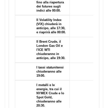
fino alla riapertura
dei futures sugli
indici alle 00:00.
Il Volatility Index
(VIX) chiuderà in
anticipo, alle 17:30,
e riaprirà alle 00:00.
Il Brent Crude, il
London Gas Oil e
l'ICE WTI
chiuderanno in
anticipo, alle 19:30.
I tassi statunitensi
chiuderanno alle
19:00.
I metalli e le
energie, tra cui il
NYMEX Crude e lo
Spot Gold,
chiuderanno alle
20:30.