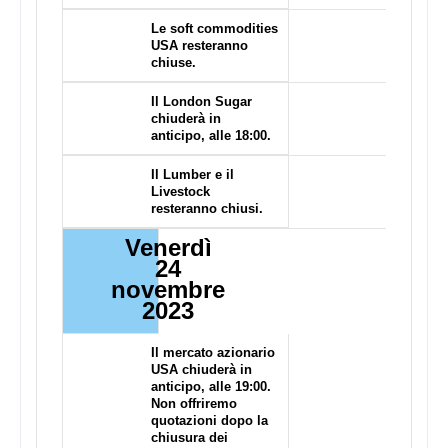
Le soft commodities
USA resteranno
chiuse.
Il London Sugar
chiuderà in
anticipo, alle 18:00.
Il Lumber e il
Livestock
resteranno chiusi.
Venerdì
24
novembre
2023
Il mercato azionario
USA chiuderà in
anticipo, alle 19:00.
Non offriremo
quotazioni dopo la
chiusura dei