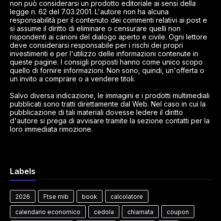
non può considerarsi un prodotto editoriale ai sensi della
legge n. 62 del 7.03.2001. L'autore non ha alcuna
responsabilità per il contenuto dei commenti relativi ai post e
si assume il diritto di eliminare o censurare quelli non
rispondenti ai canoni del dialogo aperto e civile. Ogni lettore
deve considerarsi responsabile per i rischi dei propri
investimenti e per l'utilizzo delle informazioni contenute in
queste pagine. I consigli proposti hanno come unico scopo
quello di fornire informazioni. Non sono, quindi, un'offerta o
un invito a comprare o a vendere titoli.
Salvo diversa indicazione, le immagini e i prodotti multimediali
pubblicati sono tratti direttamente dal Web. Nel caso in cui la
pubblicazione di tali materiali dovesse ledere il diritto
d'autore si prega di avvisare tramite la sezione contatti per la
loro immediata rimozione.
Labels
2026
Ftse mib
book
calcolatore
calendario economico
cedola
chiamata
coupon