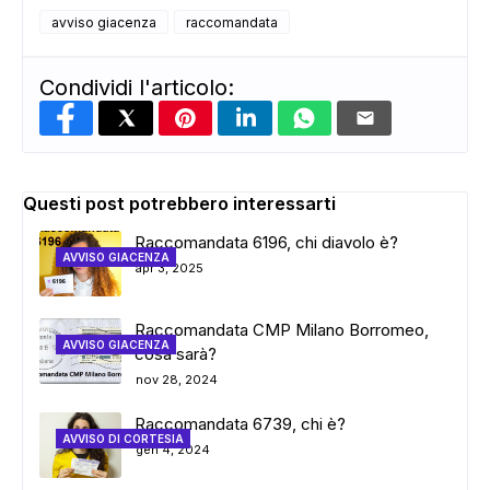
avviso giacenza
raccomandata
Condividi l'articolo:
Questi post potrebbero interessarti
Raccomandata 6196, chi diavolo è?
AVVISO GIACENZA
apr 3, 2025
Raccomandata CMP Milano Borromeo,
AVVISO GIACENZA
cosa sarà?
nov 28, 2024
Raccomandata 6739, chi è?
AVVISO DI CORTESIA
gen 4, 2024