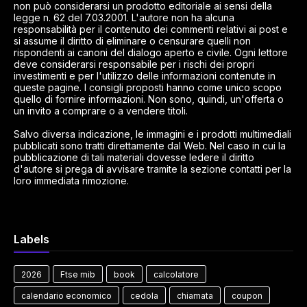
non può considerarsi un prodotto editoriale ai sensi della
legge n. 62 del 7.03.2001. L'autore non ha alcuna
responsabilità per il contenuto dei commenti relativi ai post e
si assume il diritto di eliminare o censurare quelli non
rispondenti ai canoni del dialogo aperto e civile. Ogni lettore
deve considerarsi responsabile per i rischi dei propri
investimenti e per l'utilizzo delle informazioni contenute in
queste pagine. I consigli proposti hanno come unico scopo
quello di fornire informazioni. Non sono, quindi, un'offerta o
un invito a comprare o a vendere titoli.
Salvo diversa indicazione, le immagini e i prodotti multimediali
pubblicati sono tratti direttamente dal Web. Nel caso in cui la
pubblicazione di tali materiali dovesse ledere il diritto
d'autore si prega di avvisare tramite la sezione contatti per la
loro immediata rimozione.
Labels
2026
Ftse mib
book
calcolatore
calendario economico
cedola
chiamata
coupon