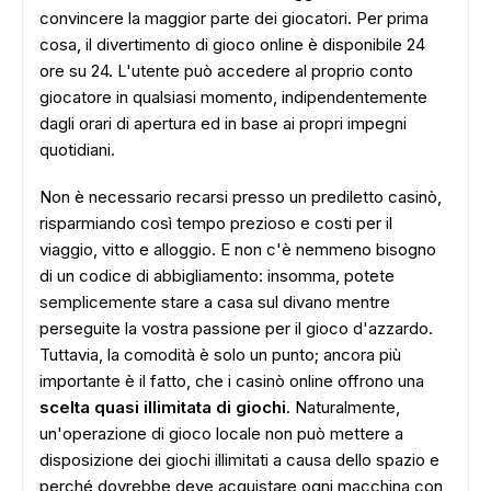
convincere la maggior parte dei giocatori. Per prima
cosa, il divertimento di gioco online è disponibile 24
ore su 24. L'utente può accedere al proprio conto
giocatore in qualsiasi momento, indipendentemente
dagli orari di apertura ed in base ai propri impegni
quotidiani.
Non è necessario recarsi presso un prediletto casinò,
risparmiando così tempo prezioso e costi per il
viaggio, vitto e alloggio. E non c'è nemmeno bisogno
di un codice di abbigliamento: insomma, potete
semplicemente stare a casa sul divano mentre
perseguite la vostra passione per il gioco d'azzardo.
Tuttavia, la comodità è solo un punto; ancora più
importante è il fatto, che i casinò online offrono una
scelta quasi illimitata di giochi
. Naturalmente,
un'operazione di gioco locale non può mettere a
disposizione dei giochi illimitati a causa dello spazio e
perché dovrebbe deve acquistare ogni macchina con