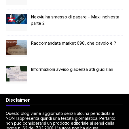
Nexyiu ha smesso di pagare - Maxi inchiesta
parte 2
Raccomandata market 698, che cavolo è ?
Informazioni avviso giacenza atti giudiziari
Disclaimer
Questo blog viene aggiornato senza alcuna periodicità e
NON rappresenta quindi una testata giornalistica. Pertanto
non può considerarsi un prodotto editoriale ai sensi della
legge n. 62 del 7.03.2001. L'autore non ha alcuna