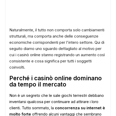
Naturalmente, il tutto non comporta solo cambiamenti
strutturali, ma comporta anche delle conseguenze
economiche corrispondenti per l'intero settore. Qui di
seguito diamo uno sguardo dettagliato al motivo per
cui i casinò online stanno registrando un aumento così
consistente e cosa significa per tutti i soggetti
coinvolti.
Perché i casinò online dominano
da tempo il mercato
Non è un segreto che le sale giochi terrestri debbano
inventarsi qualcosa per continuare ad attirare i loro
clienti. Tutto sommato, la
concorrenza su internet è
molto forte
offrendo alcuni vantaggi che sembrano