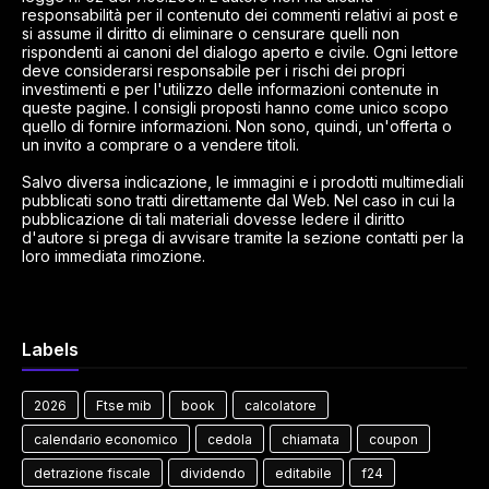
responsabilità per il contenuto dei commenti relativi ai post e
si assume il diritto di eliminare o censurare quelli non
rispondenti ai canoni del dialogo aperto e civile. Ogni lettore
deve considerarsi responsabile per i rischi dei propri
investimenti e per l'utilizzo delle informazioni contenute in
queste pagine. I consigli proposti hanno come unico scopo
quello di fornire informazioni. Non sono, quindi, un'offerta o
un invito a comprare o a vendere titoli.
Salvo diversa indicazione, le immagini e i prodotti multimediali
pubblicati sono tratti direttamente dal Web. Nel caso in cui la
pubblicazione di tali materiali dovesse ledere il diritto
d'autore si prega di avvisare tramite la sezione contatti per la
loro immediata rimozione.
Labels
2026
Ftse mib
book
calcolatore
calendario economico
cedola
chiamata
coupon
detrazione fiscale
dividendo
editabile
f24