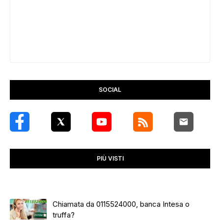
SOCIAL
PIÙ VISTI
Chiamata da 0115524000, banca Intesa o
truffa?