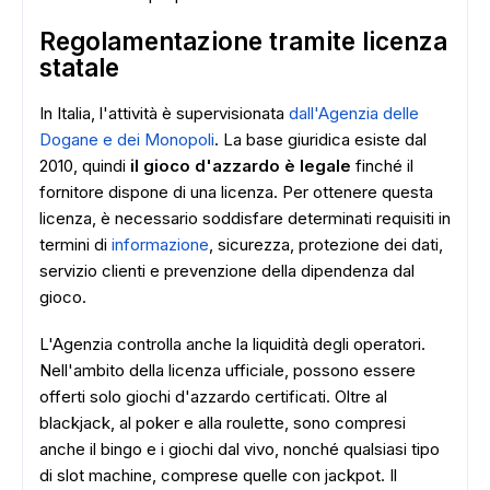
Regolamentazione tramite licenza
statale
ADS
In Italia, l'attività è supervisionata
dall'Agenzia delle
Dogane e dei Monopoli
. La base giuridica esiste dal
2010, quindi
il gioco d'azzardo è legale
finché il
fornitore dispone di una licenza. Per ottenere questa
licenza, è necessario soddisfare determinati requisiti in
termini di
informazione
, sicurezza, protezione dei dati,
servizio clienti e prevenzione della dipendenza dal
gioco.
L'Agenzia controlla anche la liquidità degli operatori.
Nell'ambito della licenza ufficiale, possono essere
offerti solo giochi d'azzardo certificati. Oltre al
blackjack, al poker e alla roulette, sono compresi
anche il bingo e i giochi dal vivo, nonché qualsiasi tipo
di slot machine, comprese quelle con jackpot. Il