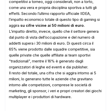
competitivi a torneo, oggi considerati, non a torto,
come una vera e propria disciplina sportiva a tutti gli
effetti. Secondo l’ultimo rapporto ufficiale IIDEA,
l’impatto economico totale di questo tipo di gaming si
aggira
su cifre vicine ai 50 milioni di euro
.
L’impatto diretto, invece, quello che il settore genera
dal punto di vista dell’occupazione e del numero di
addetti supera i 30 milioni di euro. Di questi circa il
65% viene prodotto dalle squadre competitive, sia
quelle private che quelle affiliate ai team sportivi
“tradizionali”, mentre il 16% è generato dagli
organizzatori di leghe ed eventi e dai publisher.
Il resto del totale, una cifra che si aggira intorno ai 5
milioni, lo generano tutte le aziende che gravitano
intorno alle competizioni, comprese le società di
marketing, gli sponsor, i veri e propri creatori dei giochi
multiplayer e i produttori di hardware.