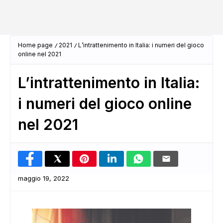
Home page
2021
L’intrattenimento in Italia: i numeri del gioco
online nel 2021
L’intrattenimento in Italia:
i numeri del gioco online
nel 2021
maggio 19, 2022