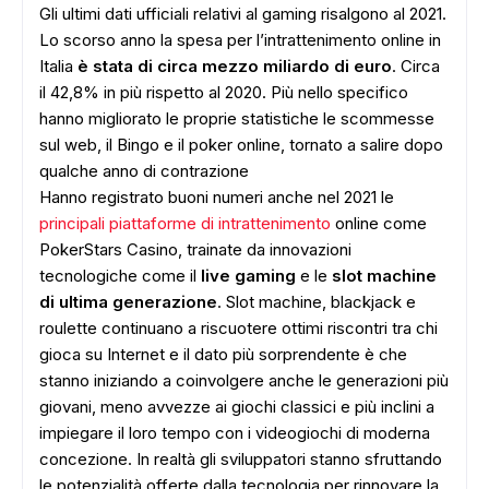
Gli ultimi dati ufficiali relativi al gaming risalgono al 2021.
Lo scorso anno la spesa per l’intrattenimento online in
Italia
è stata di circa mezzo miliardo di euro
. Circa
il 42,8% in più rispetto al 2020. Più nello specifico
hanno migliorato le proprie statistiche le scommesse
sul web, il Bingo e il poker online, tornato a salire dopo
qualche anno di contrazione
Hanno registrato buoni numeri anche nel 2021 le
principali piattaforme di intrattenimento
online come
PokerStars Casino, trainate da innovazioni
tecnologiche come il
live gaming
e le
slot machine
di ultima generazione
. Slot machine, blackjack e
roulette continuano a riscuotere ottimi riscontri tra chi
gioca su Internet e il dato più sorprendente è che
stanno iniziando a coinvolgere anche le generazioni più
giovani, meno avvezze ai giochi classici e più inclini a
impiegare il loro tempo con i videogiochi di moderna
concezione. In realtà gli sviluppatori stanno sfruttando
le potenzialità offerte dalla tecnologia per rinnovare la