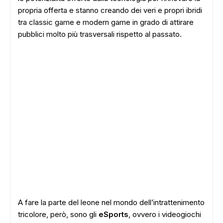
propria offerta e stanno creando dei veri e propri ibridi
tra classic game e modern game in grado di attirare
pubblici molto più trasversali rispetto al passato.
A fare la parte del leone nel mondo dell’intrattenimento
tricolore, però, sono gli
eSports
, ovvero i videogiochi