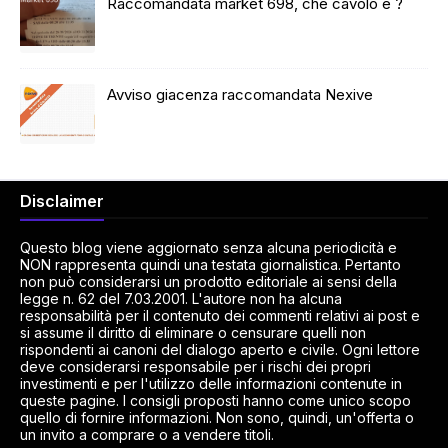
Raccomandata market 698, che cavolo è ?
Avviso giacenza raccomandata Nexive
Disclaimer
Questo blog viene aggiornato senza alcuna periodicità e
NON rappresenta quindi una testata giornalistica. Pertanto
non può considerarsi un prodotto editoriale ai sensi della
legge n. 62 del 7.03.2001. L'autore non ha alcuna
responsabilità per il contenuto dei commenti relativi ai post e
si assume il diritto di eliminare o censurare quelli non
rispondenti ai canoni del dialogo aperto e civile. Ogni lettore
deve considerarsi responsabile per i rischi dei propri
investimenti e per l'utilizzo delle informazioni contenute in
queste pagine. I consigli proposti hanno come unico scopo
quello di fornire informazioni. Non sono, quindi, un'offerta o
un invito a comprare o a vendere titoli.