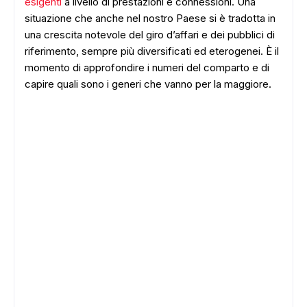
esigenti
a livello di prestazioni e connessioni. Una
situazione che anche nel nostro Paese si è tradotta in
una crescita notevole del giro d’affari e dei pubblici di
riferimento, sempre più diversificati ed eterogenei. È il
momento di approfondire i numeri del comparto e di
capire quali sono i generi che vanno per la maggiore.