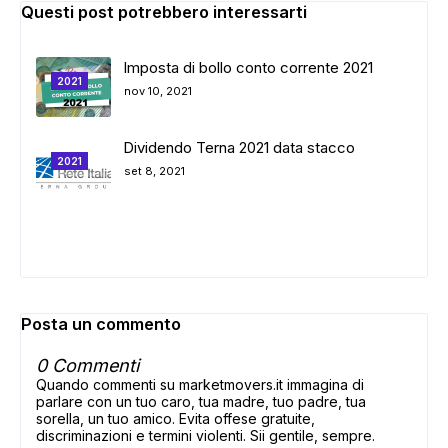
Questi post potrebbero interessarti
Imposta di bollo conto corrente 2021
2021
nov 10, 2021
Dividendo Terna 2021 data stacco
2021
set 8, 2021
Posta un commento
0 Commenti
Quando commenti su marketmovers.it immagina di
parlare con un tuo caro, tua madre, tuo padre, tua
sorella, un tuo amico. Evita offese gratuite,
discriminazioni e termini violenti. Sii gentile, sempre.