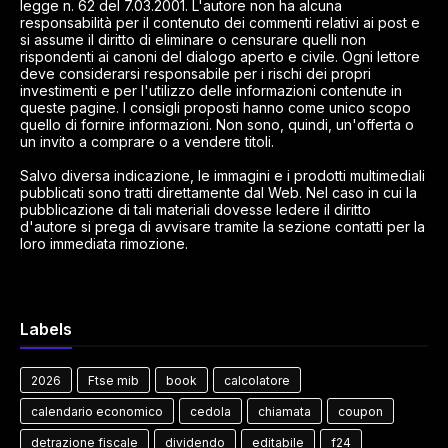
legge n. 62 del 7.03.2001. L'autore non ha alcuna
responsabilità per il contenuto dei commenti relativi ai post e
si assume il diritto di eliminare o censurare quelli non
rispondenti ai canoni del dialogo aperto e civile. Ogni lettore
deve considerarsi responsabile per i rischi dei propri
investimenti e per l'utilizzo delle informazioni contenute in
queste pagine. I consigli proposti hanno come unico scopo
quello di fornire informazioni. Non sono, quindi, un'offerta o
un invito a comprare o a vendere titoli.
Salvo diversa indicazione, le immagini e i prodotti multimediali
pubblicati sono tratti direttamente dal Web. Nel caso in cui la
pubblicazione di tali materiali dovesse ledere il diritto
d'autore si prega di avvisare tramite la sezione contatti per la
loro immediata rimozione.
Labels
2026
Ftse mib
book
calcolatore
calendario economico
cedola
chiamata
coupon
detrazione fiscale
dividendo
editabile
f24