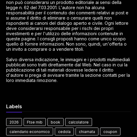
non può considerarsi un prodotto editoriale ai sensi della
legge n. 62 del 7.03.2001. L'autore non ha alcuna
responsabilità per il contenuto dei commenti relativi ai post e
si assume il diritto di eliminare o censurare quelli non
rispondenti ai canoni del dialogo aperto e civile. Ogni lettore
deve considerarsi responsabile per i rischi dei propri
investimenti e per l'utilizzo delle informazioni contenute in
queste pagine. I consigli proposti hanno come unico scopo
quello di fornire informazioni. Non sono, quindi, un'offerta o
un invito a comprare o a vendere titoli.
Salvo diversa indicazione, le immagini e i prodotti multimediali
pubblicati sono tratti direttamente dal Web. Nel caso in cui la
pubblicazione di tali materiali dovesse ledere il diritto
d'autore si prega di avvisare tramite la sezione contatti per la
loro immediata rimozione.
Labels
2026
Ftse mib
book
calcolatore
calendario economico
cedola
chiamata
coupon