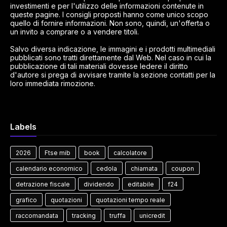
investimenti e per l'utilizzo delle informazioni contenute in
queste pagine. I consigli proposti hanno come unico scopo
quello di fornire informazioni. Non sono, quindi, un'offerta o
un invito a comprare o a vendere titoli.
Salvo diversa indicazione, le immagini e i prodotti multimediali
pubblicati sono tratti direttamente dal Web. Nel caso in cui la
pubblicazione di tali materiali dovesse ledere il diritto
d'autore si prega di avvisare tramite la sezione contatti per la
loro immediata rimozione.
Labels
2026
Ftse mib
book
calcolatore
calendario economico
cedola
chiamata
coupon
detrazione fiscale
dividendo
editabile
f24
grafico
quotazioni
quotazioni tempo reale
raccomandata
tracking
truffa
unicredit