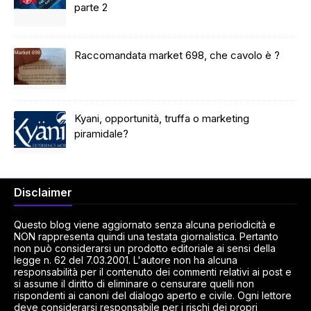
parte 2
Raccomandata market 698, che cavolo è ?
Kyani, opportunità, truffa o marketing
piramidale?
Disclaimer
Questo blog viene aggiornato senza alcuna periodicità e
NON rappresenta quindi una testata giornalistica. Pertanto
non può considerarsi un prodotto editoriale ai sensi della
legge n. 62 del 7.03.2001. L'autore non ha alcuna
responsabilità per il contenuto dei commenti relativi ai post e
si assume il diritto di eliminare o censurare quelli non
rispondenti ai canoni del dialogo aperto e civile. Ogni lettore
deve considerarsi responsabile per i rischi dei propri