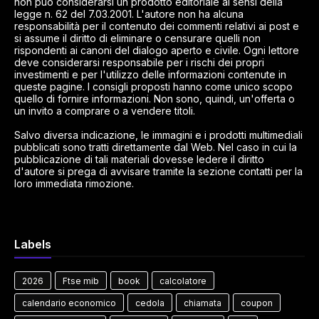
non può considerarsi un prodotto editoriale ai sensi della
legge n. 62 del 7.03.2001. L'autore non ha alcuna
responsabilità per il contenuto dei commenti relativi ai post e
si assume il diritto di eliminare o censurare quelli non
rispondenti ai canoni del dialogo aperto e civile. Ogni lettore
deve considerarsi responsabile per i rischi dei propri
investimenti e per l'utilizzo delle informazioni contenute in
queste pagine. I consigli proposti hanno come unico scopo
quello di fornire informazioni. Non sono, quindi, un'offerta o
un invito a comprare o a vendere titoli.
Salvo diversa indicazione, le immagini e i prodotti multimediali
pubblicati sono tratti direttamente dal Web. Nel caso in cui la
pubblicazione di tali materiali dovesse ledere il diritto
d'autore si prega di avvisare tramite la sezione contatti per la
loro immediata rimozione.
Labels
2026
Ftse mib
book
calcolatore
calendario economico
cedola
chiamata
coupon