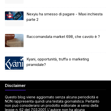
Nexyiu ha smesso di pagare - Maxi inchiesta
parte 2
Raccomandata market 698, che cavolo è ?
Kyani, opportunità, truffa o marketing
piramidale?
Disclaimer
Questo blog viene aggiornato senza alcuna periodicità e
NON rappresenta quindi una testata giornalistica. Pertanto
non può considerarsi un prodotto editoriale ai sensi della
legge n. 62 del 7.03.2001. L'autore non ha alcuna