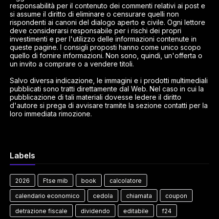
responsabilità per il contenuto dei commenti relativi ai post e
si assume il diritto di eliminare o censurare quelli non
rispondenti ai canoni del dialogo aperto e civile. Ogni lettore
deve considerarsi responsabile per i rischi dei propri
investimenti e per l'utilizzo delle informazioni contenute in
queste pagine. I consigli proposti hanno come unico scopo
quello di fornire informazioni. Non sono, quindi, un'offerta o
un invito a comprare o a vendere titoli.
Salvo diversa indicazione, le immagini e i prodotti multimediali
pubblicati sono tratti direttamente dal Web. Nel caso in cui la
pubblicazione di tali materiali dovesse ledere il diritto
d'autore si prega di avvisare tramite la sezione contatti per la
loro immediata rimozione.
Labels
2026
Ftse mib
book
calcolatore
calendario economico
cedola
chiamata
coupon
detrazione fiscale
dividendo
editabile
f24