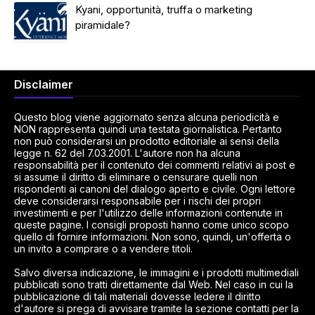
Kyani, opportunità, truffa o marketing
piramidale?
Disclaimer
Questo blog viene aggiornato senza alcuna periodicità e
NON rappresenta quindi una testata giornalistica. Pertanto
non può considerarsi un prodotto editoriale ai sensi della
legge n. 62 del 7.03.2001. L'autore non ha alcuna
responsabilità per il contenuto dei commenti relativi ai post e
si assume il diritto di eliminare o censurare quelli non
rispondenti ai canoni del dialogo aperto e civile. Ogni lettore
deve considerarsi responsabile per i rischi dei propri
investimenti e per l'utilizzo delle informazioni contenute in
queste pagine. I consigli proposti hanno come unico scopo
quello di fornire informazioni. Non sono, quindi, un'offerta o
un invito a comprare o a vendere titoli.
Salvo diversa indicazione, le immagini e i prodotti multimediali
pubblicati sono tratti direttamente dal Web. Nel caso in cui la
pubblicazione di tali materiali dovesse ledere il diritto
d'autore si prega di avvisare tramite la sezione contatti per la