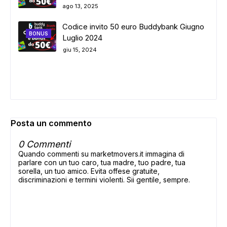
ago 13, 2025
Codice invito 50 euro Buddybank Giugno
BONUS
Luglio 2024
giu 15, 2024
Posta un commento
0 Commenti
Quando commenti su marketmovers.it immagina di
parlare con un tuo caro, tua madre, tuo padre, tua
sorella, un tuo amico. Evita offese gratuite,
discriminazioni e termini violenti. Sii gentile, sempre.