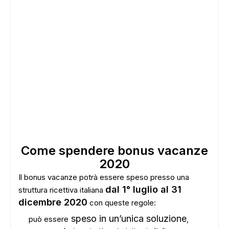
ADS
Come spendere bonus vacanze
2020
Il bonus vacanze potrà essere speso presso una
dal 1° luglio al 31
struttura ricettiva italiana
dicembre 2020
con queste regole:
speso in un’unica soluzione
può essere
,