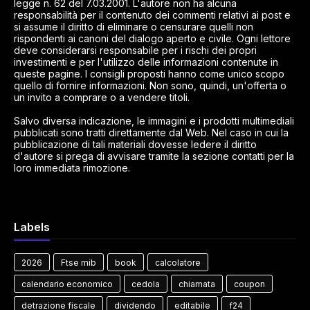
legge n. 62 del 7.03.2001. L'autore non ha alcuna
responsabilità per il contenuto dei commenti relativi ai post e
si assume il diritto di eliminare o censurare quelli non
rispondenti ai canoni del dialogo aperto e civile. Ogni lettore
deve considerarsi responsabile per i rischi dei propri
investimenti e per l'utilizzo delle informazioni contenute in
queste pagine. I consigli proposti hanno come unico scopo
quello di fornire informazioni. Non sono, quindi, un'offerta o
un invito a comprare o a vendere titoli.
Salvo diversa indicazione, le immagini e i prodotti multimediali
pubblicati sono tratti direttamente dal Web. Nel caso in cui la
pubblicazione di tali materiali dovesse ledere il diritto
d'autore si prega di avvisare tramite la sezione contatti per la
loro immediata rimozione.
Labels
2026
Ftse mib
book
calcolatore
calendario economico
cedola
chiamata
coupon
detrazione fiscale
dividendo
editabile
f24