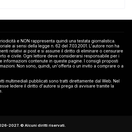
odicità e NON rappresenta quindi una testata giornalistica.
riale ai sensi della legge n. 62 del 7.03.2001. L'autore non ha
ti relativi ai post e si assume il diritto di eliminare o censurare
rto e civile. Ogni lettore deve considerarsi responsabile per i
elle informazioni contenute in queste pagine. I consigli proposti
mazioni. Non sono, quindi, un'offerta o un invito a comprare o a
ti multimediali pubblicati sono tratti direttamente dal Web. Nel
esse ledere il diritto d'autore si prega di avvisare tramite la
e.
026-2027. © Alcuni diritti riservati.