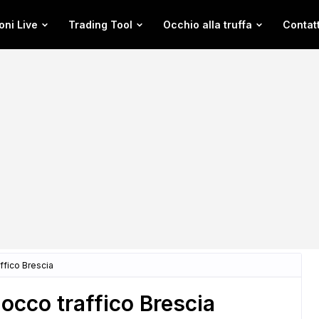
oni Live
Trading Tool
Occhio alla truffa
Contatt
ffico Brescia
locco traffico Brescia