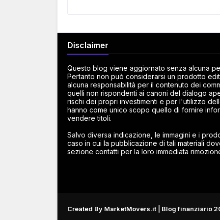
Disclaimer
Questo blog viene aggiornato senza alcuna peri
Pertanto non può considerarsi un prodotto edito
alcuna responsabilità per il contenuto dei commen
quelli non rispondenti ai canoni del dialogo ape
rischi dei propri investimenti e per l'utilizzo d
hanno come unico scopo quello di fornire infor
vendere titoli.
Salvo diversa indicazione, le immagini e i prodot
caso in cui la pubblicazione di tali materiali dov
sezione contatti per la loro immediata rimozion
Created By
MarketMovers.it
| Blog finanziario 2