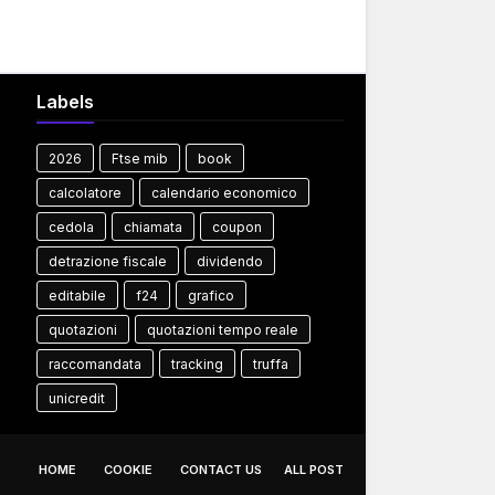
Labels
2026
Ftse mib
book
calcolatore
calendario economico
cedola
chiamata
coupon
detrazione fiscale
dividendo
editabile
f24
grafico
quotazioni
quotazioni tempo reale
raccomandata
tracking
truffa
unicredit
HOME
COOKIE
CONTACT US
ALL POST