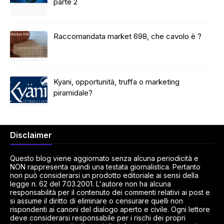
parte 2
Raccomandata market 698, che cavolo è ?
Kyani, opportunità, truffa o marketing
piramidale?
Disclaimer
Questo blog viene aggiornato senza alcuna periodicità e
NON rappresenta quindi una testata giornalistica. Pertanto
non può considerarsi un prodotto editoriale ai sensi della
legge n. 62 del 7.03.2001. L'autore non ha alcuna
responsabilità per il contenuto dei commenti relativi ai post e
si assume il diritto di eliminare o censurare quelli non
rispondenti ai canoni del dialogo aperto e civile. Ogni lettore
deve considerarsi responsabile per i rischi dei propri