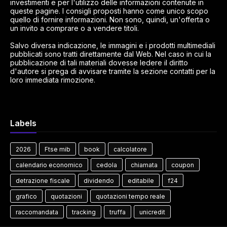
investimenti e per l'utilizzo delle informazioni contenute in
queste pagine. I consigli proposti hanno come unico scopo
quello di fornire informazioni. Non sono, quindi, un'offerta o
un invito a comprare o a vendere titoli.
Salvo diversa indicazione, le immagini e i prodotti multimediali
pubblicati sono tratti direttamente dal Web. Nel caso in cui la
pubblicazione di tali materiali dovesse ledere il diritto
d'autore si prega di avvisare tramite la sezione contatti per la
loro immediata rimozione.
Labels
2026
Ftse mib
book
calcolatore
calendario economico
cedola
chiamata
coupon
detrazione fiscale
dividendo
editabile
f24
grafico
quotazioni
quotazioni tempo reale
raccomandata
tracking
truffa
unicredit