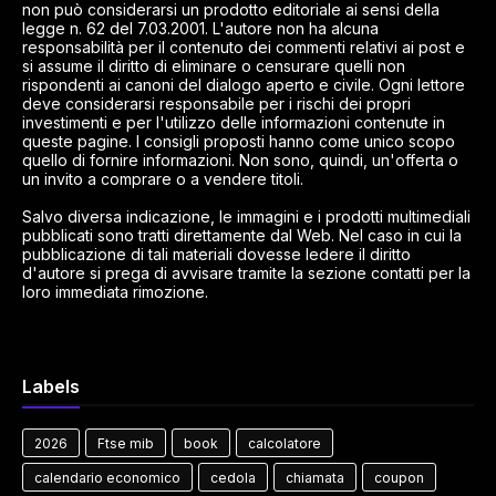
non può considerarsi un prodotto editoriale ai sensi della
legge n. 62 del 7.03.2001. L'autore non ha alcuna
responsabilità per il contenuto dei commenti relativi ai post e
si assume il diritto di eliminare o censurare quelli non
rispondenti ai canoni del dialogo aperto e civile. Ogni lettore
deve considerarsi responsabile per i rischi dei propri
investimenti e per l'utilizzo delle informazioni contenute in
queste pagine. I consigli proposti hanno come unico scopo
quello di fornire informazioni. Non sono, quindi, un'offerta o
un invito a comprare o a vendere titoli.
Salvo diversa indicazione, le immagini e i prodotti multimediali
pubblicati sono tratti direttamente dal Web. Nel caso in cui la
pubblicazione di tali materiali dovesse ledere il diritto
d'autore si prega di avvisare tramite la sezione contatti per la
loro immediata rimozione.
Labels
2026
Ftse mib
book
calcolatore
calendario economico
cedola
chiamata
coupon