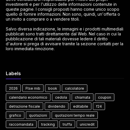
investimenti e per l'utilizzo delle informazioni contenute in
queste pagine. I consigli proposti hanno come unico scopo
quello di fornire informazioni. Non sono, quindi, un'offerta o
un invito a comprare o a vendere titoli.
Salvo diversa indicazione, le immagini e i prodotti multimediali
pubblicati sono tratti direttamente dal Web. Nel caso in cui la
pubblicazione di tali materiali dovesse ledere il diritto
d'autore si prega di avvisare tramite la sezione contatti per la
loro immediata rimozione.
Labels
2026
Ftse mib
book
calcolatore
calendario economico
cedola
chiamata
coupon
detrazione fiscale
dividendo
editabile
f24
grafico
quotazioni
quotazioni tempo reale
raccomandata
tracking
truffa
unicredit