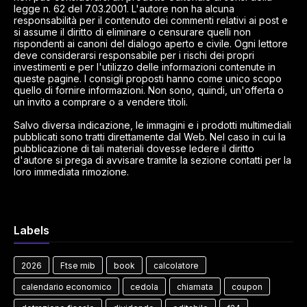
legge n. 62 del 7.03.2001. L'autore non ha alcuna
responsabilità per il contenuto dei commenti relativi ai post e
si assume il diritto di eliminare o censurare quelli non
rispondenti ai canoni del dialogo aperto e civile. Ogni lettore
deve considerarsi responsabile per i rischi dei propri
investimenti e per l'utilizzo delle informazioni contenute in
queste pagine. I consigli proposti hanno come unico scopo
quello di fornire informazioni. Non sono, quindi, un'offerta o
un invito a comprare o a vendere titoli.
Salvo diversa indicazione, le immagini e i prodotti multimediali
pubblicati sono tratti direttamente dal Web. Nel caso in cui la
pubblicazione di tali materiali dovesse ledere il diritto
d'autore si prega di avvisare tramite la sezione contatti per la
loro immediata rimozione.
Labels
2026
Ftse mib
book
calcolatore
calendario economico
cedola
chiamata
coupon