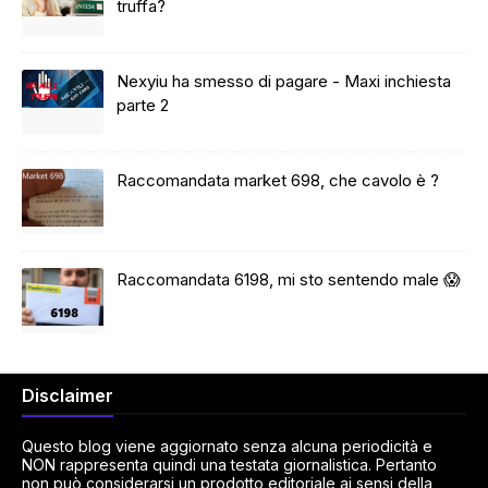
truffa?
Nexyiu ha smesso di pagare - Maxi inchiesta
parte 2
Raccomandata market 698, che cavolo è ?
Raccomandata 6198, mi sto sentendo male 😱
Disclaimer
Questo blog viene aggiornato senza alcuna periodicità e
NON rappresenta quindi una testata giornalistica. Pertanto
non può considerarsi un prodotto editoriale ai sensi della