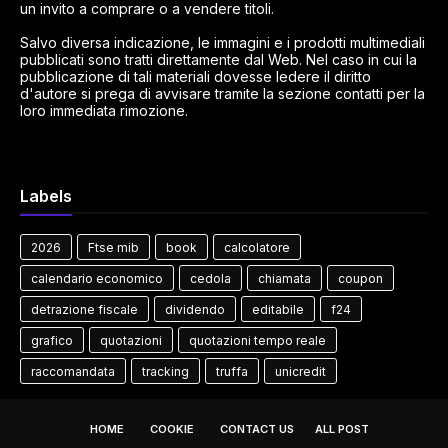
un invito a comprare o a vendere titoli.
Salvo diversa indicazione, le immagini e i prodotti multimediali
pubblicati sono tratti direttamente dal Web. Nel caso in cui la
pubblicazione di tali materiali dovesse ledere il diritto
d'autore si prega di avvisare tramite la sezione contatti per la
loro immediata rimozione.
Labels
2026
Ftse mib
book
calcolatore
calendario economico
cedola
chiamata
coupon
detrazione fiscale
dividendo
editabile
f24
grafico
quotazioni
quotazioni tempo reale
raccomandata
tracking
truffa
unicredit
HOME
COOKIE
CONTACT US
ALL POST