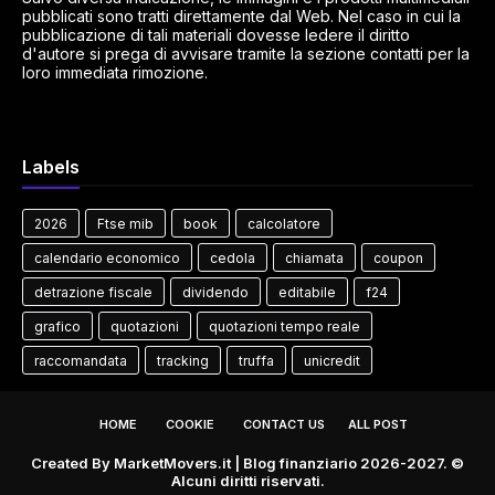
pubblicati sono tratti direttamente dal Web. Nel caso in cui la
pubblicazione di tali materiali dovesse ledere il diritto
d'autore si prega di avvisare tramite la sezione contatti per la
loro immediata rimozione.
Labels
2026
Ftse mib
book
calcolatore
calendario economico
cedola
chiamata
coupon
detrazione fiscale
dividendo
editabile
f24
grafico
quotazioni
quotazioni tempo reale
raccomandata
tracking
truffa
unicredit
HOME
COOKIE
CONTACT US
ALL POST
Created By
MarketMovers.it
| Blog finanziario 2026-2027. ©
Alcuni diritti riservati.