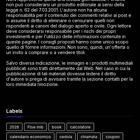
non può considerarsi un prodotto editoriale ai sensi della
legge n. 62 del 7.03.2001. L'autore non ha alcuna
responsabilità per il contenuto dei commenti relativi ai post e
si assume il diritto di eliminare o censurare quelli non
rispondenti ai canoni del dialogo aperto e civile. Ogni lettore
deve considerarsi responsabile per i rischi dei propri
investimenti e per l'utilizzo delle informazioni contenute in
queste pagine. I consigli proposti hanno come unico scopo
quello di fornire informazioni. Non sono, quindi, un'offerta o
un invito a comprare o a vendere titoli.
Salvo diversa indicazione, le immagini e i prodotti multimediali
pubblicati sono tratti direttamente dal Web. Nel caso in cui la
pubblicazione di tali materiali dovesse ledere il diritto
d'autore si prega di avvisare tramite la sezione contatti per la
loro immediata rimozione.
Labels
2026
Ftse mib
book
calcolatore
calendario economico
cedola
chiamata
coupon