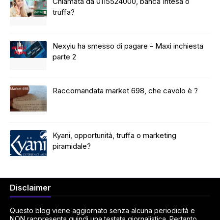
Chiamata da 0115524000, banca Intesa o
truffa?
Nexyiu ha smesso di pagare - Maxi inchiesta
parte 2
Raccomandata market 698, che cavolo è ?
Kyani, opportunità, truffa o marketing
piramidale?
Disclaimer
Questo blog viene aggiornato senza alcuna periodicità e
NON rappresenta quindi una testata giornalistica. Pertanto