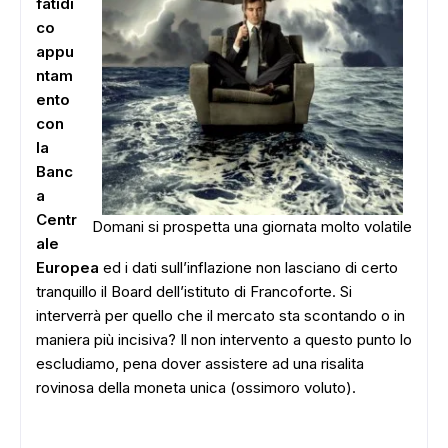
fatidi
co
appu
ntam
ento
con
la
Banc
a
Centr
Domani si prospetta una giornata molto volatile
ale
Europea
ed i dati sull’inflazione non lasciano di certo
tranquillo il Board dell’istituto di Francoforte. Si
interverrà per quello che il mercato sta scontando o in
maniera più incisiva? Il non intervento a questo punto lo
escludiamo, pena dover assistere ad una risalita
rovinosa della moneta unica (ossimoro voluto).