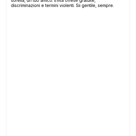
sorella, un tuo amico. Evita offese gratuite,
discriminazioni e termini violenti. Sii gentile, sempre.