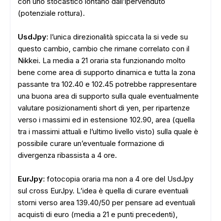
con uno stocastico lontano dall’ipervenduto
(potenziale rottura).
UsdJpy
: l’unica direzionalità spiccata la si vede su
questo cambio, cambio che rimane correlato con il
Nikkei. La media a 21 oraria sta funzionando molto
bene come area di supporto dinamica e tutta la zona
passante tra 102.40 e 102.45 potrebbe rappresentare
una buona area di supporto sulla quale eventualmente
valutare posizionamenti short di yen, per ripartenze
verso i massimi ed in estensione 102.90, area (quella
tra i massimi attuali e l’ultimo livello visto) sulla quale è
possibile curare un’eventuale formazione di
divergenza ribassista a 4 ore.
EurJpy
: fotocopia oraria ma non a 4 ore del UsdJpy
sul cross EurJpy. L’idea è quella di curare eventuali
storni verso area 139.40/50 per pensare ad eventuali
acquisti di euro (media a 21 e punti precedenti),