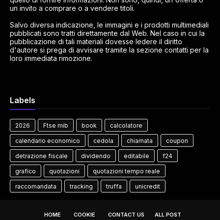
un invito a comprare o a vendere titoli.
Salvo diversa indicazione, le immagini e i prodotti multimediali
pubblicati sono tratti direttamente dal Web. Nel caso in cui la
pubblicazione di tali materiali dovesse ledere il diritto
d'autore si prega di avvisare tramite la sezione contatti per la
loro immediata rimozione.
Labels
2026
Ftse mib
book
calcolatore
calendario economico
cedola
chiamata
coupon
detrazione fiscale
dividendo
editabile
f24
grafico
quotazioni
quotazioni tempo reale
raccomandata
tracking
truffa
unicredit
HOME
COOKIE
CONTACT US
ALL POST