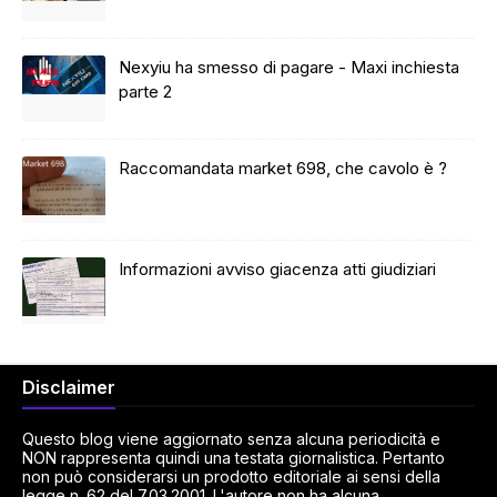
Nexyiu ha smesso di pagare - Maxi inchiesta
parte 2
Raccomandata market 698, che cavolo è ?
Informazioni avviso giacenza atti giudiziari
Disclaimer
Questo blog viene aggiornato senza alcuna periodicità e
NON rappresenta quindi una testata giornalistica. Pertanto
non può considerarsi un prodotto editoriale ai sensi della
legge n. 62 del 7.03.2001. L'autore non ha alcuna