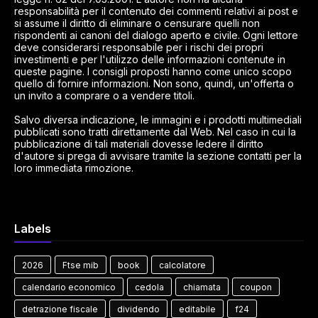
responsabilità per il contenuto dei commenti relativi ai post e
si assume il diritto di eliminare o censurare quelli non
rispondenti ai canoni del dialogo aperto e civile. Ogni lettore
deve considerarsi responsabile per i rischi dei propri
investimenti e per l'utilizzo delle informazioni contenute in
queste pagine. I consigli proposti hanno come unico scopo
quello di fornire informazioni. Non sono, quindi, un'offerta o
un invito a comprare o a vendere titoli.
Salvo diversa indicazione, le immagini e i prodotti multimediali
pubblicati sono tratti direttamente dal Web. Nel caso in cui la
pubblicazione di tali materiali dovesse ledere il diritto
d'autore si prega di avvisare tramite la sezione contatti per la
loro immediata rimozione.
Labels
2026
Ftse mib
book
calcolatore
calendario economico
cedola
chiamata
coupon
detrazione fiscale
dividendo
editabile
f24