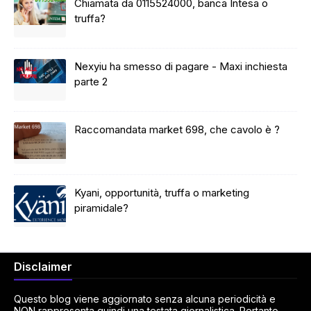
Chiamata da 0115524000, banca Intesa o
truffa?
Nexyiu ha smesso di pagare - Maxi inchiesta
parte 2
Raccomandata market 698, che cavolo è ?
Kyani, opportunità, truffa o marketing
piramidale?
Disclaimer
Questo blog viene aggiornato senza alcuna periodicità e
NON rappresenta quindi una testata giornalistica. Pertanto