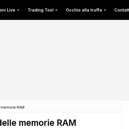
oni Live
Trading Tool
Occhio alla truffa
Contatt
le memorie RAM
 delle memorie RAM