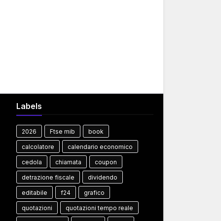
Labels
2026
Ftse mib
book
calcolatore
calendario economico
cedola
chiamata
coupon
detrazione fiscale
dividendo
editabile
f24
grafico
quotazioni
quotazioni tempo reale