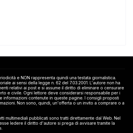
odicità e NON rappresenta quindi una testata giornalistica.
riale ai sensi della legge n. 62 del 7.03.2001. L'autore non ha
ti relativi ai post e si assume il diritto di eliminare o censurare
rto e civile. Ogni lettore deve considerarsi responsabile per i
elle informazioni contenute in queste pagine. I consigli proposti
mazioni. Non sono, quindi, un'offerta o un invito a comprare o a
ti multimediali pubblicati sono tratti direttamente dal Web. Nel
esse ledere il diritto d'autore si prega di avvisare tramite la
e.