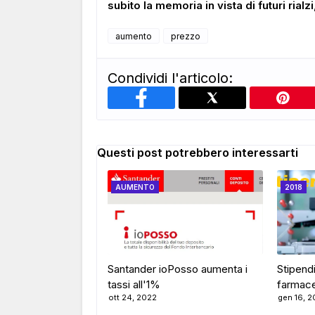
subito la memoria in vista di futuri rialz
aumento
prezzo
Condividi l'articolo:
Questi post potrebbero interessarti
AUMENTO
2018
Santander ioPosso aumenta i
Stipend
tassi all'1%
farmace
ott 24, 2022
gen 16, 2