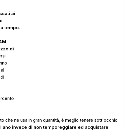
sati ai
le
da tempo.
RAM
ezzo di
rsi
anno
 al
ADS
 di
percento
 che ne usa in gran quantità, è meglio tenere sott'occhio
sigliano invece di non temporeggiare ed acquistare