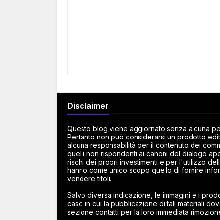
Disclaimer
Questo blog viene aggiornato senza alcuna peri
Pertanto non può considerarsi un prodotto edito
alcuna responsabilità per il contenuto dei commen
quelli non rispondenti ai canoni del dialogo ape
rischi dei propri investimenti e per l'utilizzo d
hanno come unico scopo quello di fornire infor
vendere titoli.
Salvo diversa indicazione, le immagini e i prodot
caso in cui la pubblicazione di tali materiali dov
sezione contatti per la loro immediata rimozion