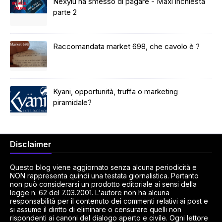
Nexyiu ha smesso di pagare - Maxi inchiesta
parte 2
Raccomandata market 698, che cavolo è ?
Kyani, opportunità, truffa o marketing
piramidale?
Disclaimer
Questo blog viene aggiornato senza alcuna periodicità e
NON rappresenta quindi una testata giornalistica. Pertanto
non può considerarsi un prodotto editoriale ai sensi della
legge n. 62 del 7.03.2001. L'autore non ha alcuna
responsabilità per il contenuto dei commenti relativi ai post e
si assume il diritto di eliminare o censurare quelli non
rispondenti ai canoni del dialogo aperto e civile. Ogni lettore