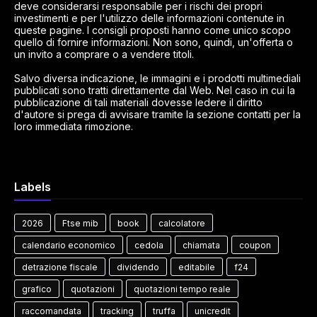
deve considerarsi responsabile per i rischi dei propri
investimenti e per l'utilizzo delle informazioni contenute in
queste pagine. I consigli proposti hanno come unico scopo
quello di fornire informazioni. Non sono, quindi, un'offerta o
un invito a comprare o a vendere titoli.
Salvo diversa indicazione, le immagini e i prodotti multimediali
pubblicati sono tratti direttamente dal Web. Nel caso in cui la
pubblicazione di tali materiali dovesse ledere il diritto
d'autore si prega di avvisare tramite la sezione contatti per la
loro immediata rimozione.
Labels
2026
Ftse mib
book
calcolatore
calendario economico
cedola
chiamata
coupon
detrazione fiscale
dividendo
editabile
f24
grafico
quotazioni
quotazioni tempo reale
raccomandata
tracking
truffa
unicredit