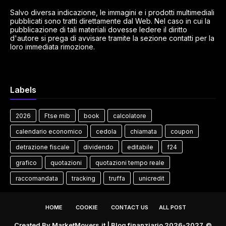
Salvo diversa indicazione, le immagini e i prodotti multimediali
pubblicati sono tratti direttamente dal Web. Nel caso in cui la
pubblicazione di tali materiali dovesse ledere il diritto
d'autore si prega di avvisare tramite la sezione contatti per la
loro immediata rimozione.
Labels
2026
Ftse mib
book
calcolatore
calendario economico
cedola
chiamata
coupon
detrazione fiscale
dividendo
editabile
f24
grafico
quotazioni
quotazioni tempo reale
raccomandata
tracking
truffa
unicredit
HOME
COOKIE
CONTACT US
ALL POST
Created By
MarketMovers.it
| Blog finanziario 2026-2027. ©