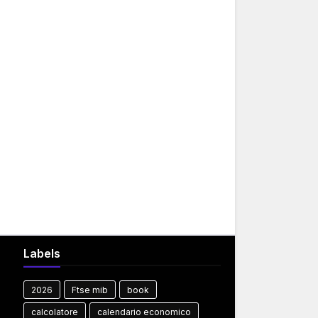
Labels
2026
Ftse mib
book
calcolatore
calendario economico