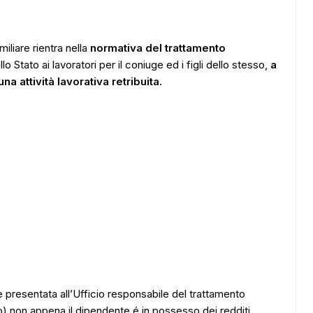
iliare rientra nella
normativa del trattamento
 Stato ai lavoratori per il coniuge ed i figli dello stesso,
a
a attività lavorativa retribuita.
e presentata all’Ufficio responsabile del trattamento
) non appena il dipendente é in possesso dei redditi