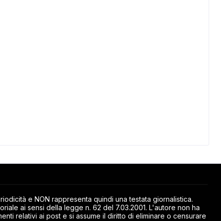
odicità e NON rappresenta quindi una testata giornalistica.
riale ai sensi della legge n. 62 del 7.03.2001. L'autore non ha
ti relativi ai post e si assume il diritto di eliminare o censurare