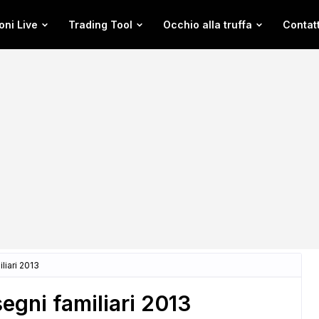
oni Live
Trading Tool
Occhio alla truffa
Contatt
liari 2013
egni familiari 2013