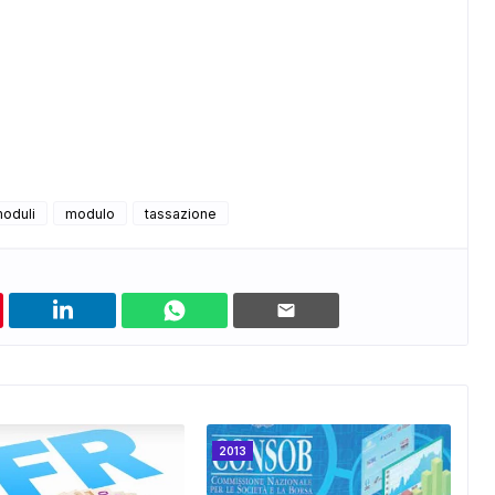
oduli
modulo
tassazione
2013