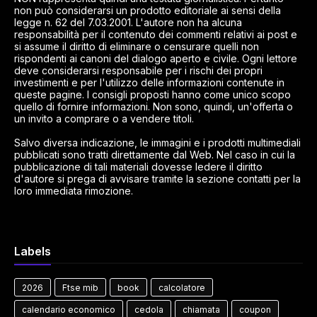
non può considerarsi un prodotto editoriale ai sensi della
legge n. 62 del 7.03.2001. L'autore non ha alcuna
responsabilità per il contenuto dei commenti relativi ai post e
si assume il diritto di eliminare o censurare quelli non
rispondenti ai canoni del dialogo aperto e civile. Ogni lettore
deve considerarsi responsabile per i rischi dei propri
investimenti e per l'utilizzo delle informazioni contenute in
queste pagine. I consigli proposti hanno come unico scopo
quello di fornire informazioni. Non sono, quindi, un'offerta o
un invito a comprare o a vendere titoli.
Salvo diversa indicazione, le immagini e i prodotti multimediali
pubblicati sono tratti direttamente dal Web. Nel caso in cui la
pubblicazione di tali materiali dovesse ledere il diritto
d'autore si prega di avvisare tramite la sezione contatti per la
loro immediata rimozione.
Labels
2026
Ftse mib
book
calcolatore
calendario economico
cedola
chiamata
coupon