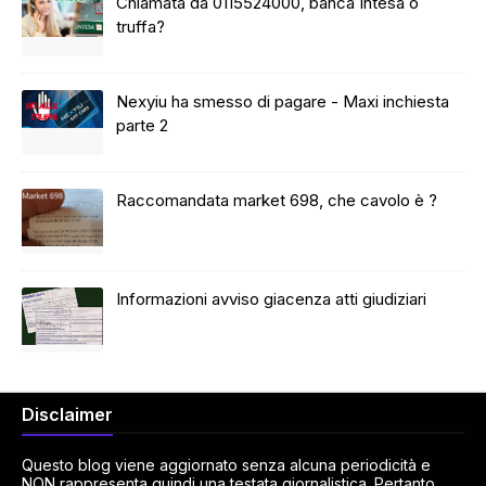
Chiamata da 0115524000, banca Intesa o
truffa?
Nexyiu ha smesso di pagare - Maxi inchiesta
parte 2
Raccomandata market 698, che cavolo è ?
Informazioni avviso giacenza atti giudiziari
Disclaimer
Questo blog viene aggiornato senza alcuna periodicità e
NON rappresenta quindi una testata giornalistica. Pertanto