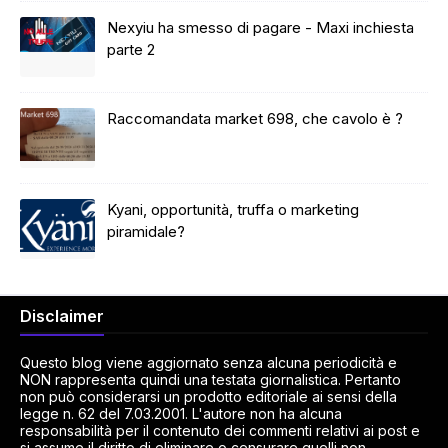
Nexyiu ha smesso di pagare - Maxi inchiesta
parte 2
Raccomandata market 698, che cavolo è ?
Kyani, opportunità, truffa o marketing
piramidale?
Disclaimer
Questo blog viene aggiornato senza alcuna periodicità e
NON rappresenta quindi una testata giornalistica. Pertanto
non può considerarsi un prodotto editoriale ai sensi della
legge n. 62 del 7.03.2001. L'autore non ha alcuna
responsabilità per il contenuto dei commenti relativi ai post e
si assume il diritto di eliminare o censurare quelli non