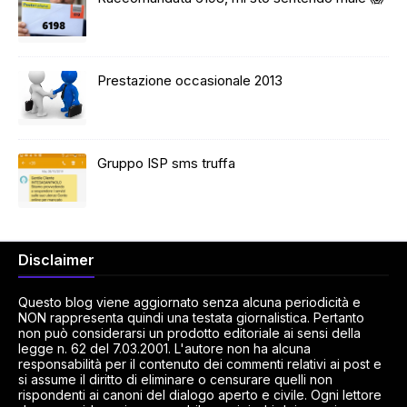
Prestazione occasionale 2013
Gruppo ISP sms truffa
Disclaimer
Questo blog viene aggiornato senza alcuna periodicità e
NON rappresenta quindi una testata giornalistica. Pertanto
non può considerarsi un prodotto editoriale ai sensi della
legge n. 62 del 7.03.2001. L'autore non ha alcuna
responsabilità per il contenuto dei commenti relativi ai post e
si assume il diritto di eliminare o censurare quelli non
rispondenti ai canoni del dialogo aperto e civile. Ogni lettore