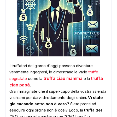
I truffatori del giorno d'oggi possono diventare
veramente ingegnosi, lo dimostrano le varie
truffe
truffa ciao mamma
truffa
segnalate
come la
e la
ciao papà
.
Ora immaginate che il super-capo della vostra azienda
vi chiami per darvi direttamente degli ordini.
Vi state
già cacando sotto non è vero?
Siete pronti ad
eseguire ogni ordine non è così? Ecco, la
truffa del
CEO
, conosciuta anche come "CEO fraud" o