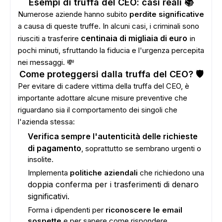
Esempi di truffa del CEO: casi reali 📚
Numerose aziende hanno subito
perdite significative
a causa di queste truffe. In alcuni casi, i criminali sono
centinaia di migliaia di euro
riusciti a trasferire
in
pochi minuti, sfruttando la fiducia e l'urgenza percepita
ADS
nei messaggi. 💸
Come proteggersi dalla truffa del CEO? 🛡️
Per evitare di cadere vittima della truffa del CEO, è
importante adottare alcune misure preventive che
riguardano sia il comportamento dei singoli che
l'azienda stessa:
Verifica sempre l'autenticità delle richieste
di pagamento
, soprattutto se sembrano urgenti o
insolite.
Implementa
politiche aziendali
che richiedono una
doppia conferma per i trasferimenti di denaro
significativi.
Forma i dipendenti per
riconoscere le email
sospette
e per sapere come rispondere.