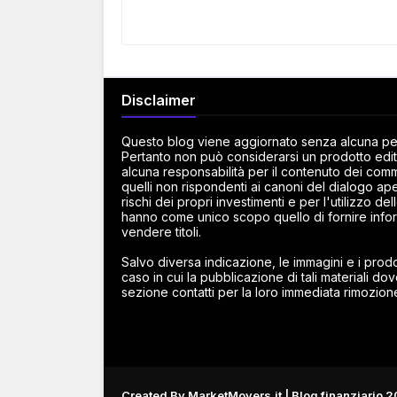
Disclaimer
Questo blog viene aggiornato senza alcuna peri
Pertanto non può considerarsi un prodotto edito
alcuna responsabilità per il contenuto dei commen
quelli non rispondenti ai canoni del dialogo ape
rischi dei propri investimenti e per l'utilizzo d
hanno come unico scopo quello di fornire infor
vendere titoli.
Salvo diversa indicazione, le immagini e i prodot
caso in cui la pubblicazione di tali materiali dov
sezione contatti per la loro immediata rimozion
Created By
MarketMovers.it
| Blog finanziario 2