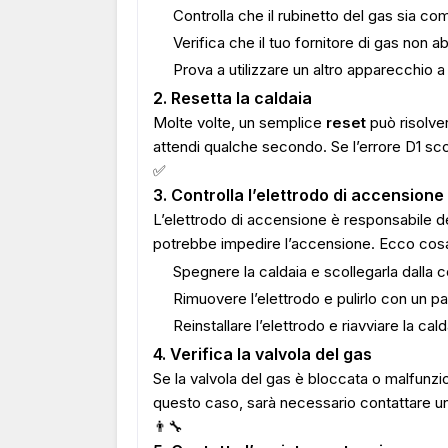
Controlla che il rubinetto del gas sia c
Verifica che il tuo fornitore di gas non abb
Prova a utilizzare un altro apparecchio a
2. Resetta la caldaia
Molte volte, un semplice
reset
può risolver
attendi qualche secondo. Se l’errore D1 sc
✅
3. Controlla l’elettrodo di accensione
L’elettrodo di accensione è responsabile d
potrebbe impedire l’accensione. Ecco cosa
Spegnere la caldaia e scollegarla dalla c
Rimuovere l’elettrodo e pulirlo con un pa
Reinstallare l’elettrodo e riavviare la calda
4. Verifica la valvola del gas
Se la valvola del gas è bloccata o malfunzi
questo caso, sarà necessario contattare un t
👨‍🔧