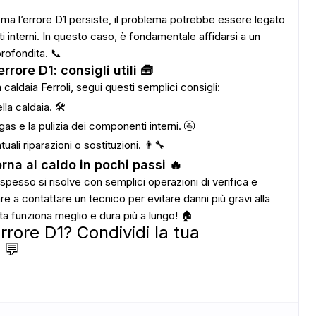
ADS
i ma l’errore D1 persiste, il problema potrebbe essere legato
i interni. In questo caso, è fondamentale affidarsi a un
rofondita. 📞
errore D1: consigli utili 🧰
ua caldaia Ferroli, segui questi semplici consigli:
lla caldaia. 🛠️
as e la pulizia dei componenti interni. 🚰
uali riparazioni o sostituzioni. 👨‍🔧
na al caldo in pochi passi 🔥
esso si risolve con semplici operazioni di verifica e
are a contattare un tecnico per evitare danni più gravi alla
a funziona meglio e dura più a lungo! 🏠
rrore D1? Condividi la tua
 💬