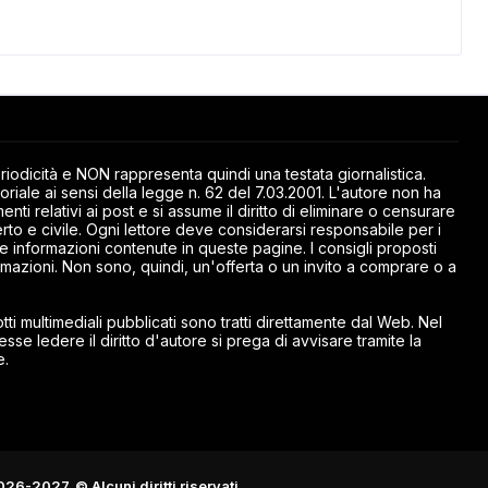
odicità e NON rappresenta quindi una testata giornalistica.
riale ai sensi della legge n. 62 del 7.03.2001. L'autore non ha
ti relativi ai post e si assume il diritto di eliminare o censurare
rto e civile. Ogni lettore deve considerarsi responsabile per i
elle informazioni contenute in queste pagine. I consigli proposti
mazioni. Non sono, quindi, un'offerta o un invito a comprare o a
ti multimediali pubblicati sono tratti direttamente dal Web. Nel
esse ledere il diritto d'autore si prega di avvisare tramite la
e.
026-2027. © Alcuni diritti riservati.