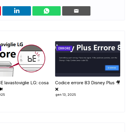
ERRORE
BE lavastoviglie LG: cosa
Codice errore 83 Disney Plus 🎥
️
❌
025
gen 13, 2025