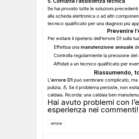
5. Contatta l’assistenza tecnica
Se hai provato tutte le soluzioni precedent
alla scheda elettronica o ad altri component
tecnico qualificato per una diagnosi più app
Prevenire l’
Per evitare il ripetersi dell’errore D1 sulla t
Effettua una
manutenzione annuale
de
Controlla regolarmente la pressione del g
Affidati a un tecnico qualificato per event
Riassumendo, tor
L’
errore D1
può sembrare complicato, ma sp
pulizia. 💪 Se il problema persiste, non esit
caldaia. Ricorda: una caldaia ben manutenut
Hai avuto problemi con l’e
esperienza nei commenti!
errore