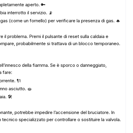
ompletamente aperto. 🔑
ia interrotto il servizio. 📡
 gas (come un fornello) per verificare la presenza di gas. 🔥
e il problema. Premi il pulsante di reset sulla caldaia e
ompare, probabilmente si trattava di un blocco temporaneo.
ell’innesco della fiamma. Se è sporco o danneggiato,
 fare:
orrente. 🔌
nno asciutto. 🧽
ia. 🛠️
onante, potrebbe impedire l’accensione del bruciatore. In
ecnico specializzato per controllare o sostituire la valvola.