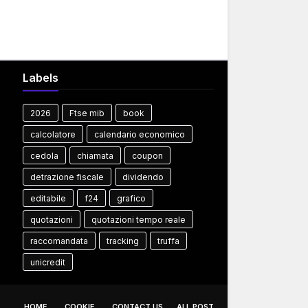
Labels
2026
Ftse mib
book
calcolatore
calendario economico
cedola
chiamata
coupon
detrazione fiscale
dividendo
editabile
f24
grafico
quotazioni
quotazioni tempo reale
raccomandata
tracking
truffa
unicredit
HOME
COOKIE
CONTACT US
ALL POST