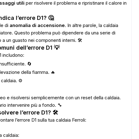
ssaggi utili
per risolvere il problema e ripristinare il calore in
ndica l’errore D1? 🤔
le di
anomalia di accensione
. In altre parole, la caldaia
ciatore. Questo problema può dipendere da una serie di
o a un guasto nei componenti interni. 🛠️
muni dell’errore D1 💡
1 includono:
nsufficiente. 🔄
ilevazione della fiamma. 🔥
caldaia. ⚙️
neo e risolversi semplicemente con un reset della caldaia.
rio intervenire più a fondo. 🔧
olvere l’errore D1? 🛠️
ntare l’errore D1 sulla tua caldaia Ferroli:
a caldaia: