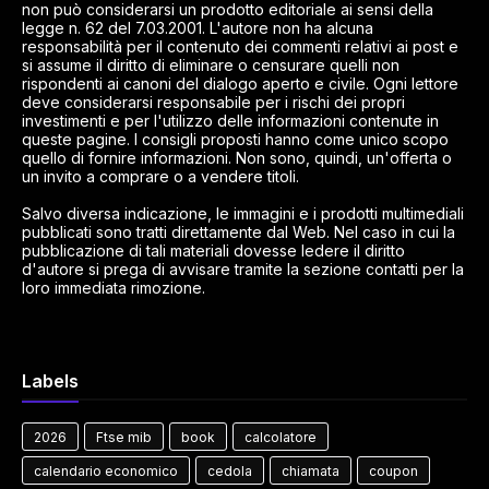
non può considerarsi un prodotto editoriale ai sensi della
legge n. 62 del 7.03.2001. L'autore non ha alcuna
responsabilità per il contenuto dei commenti relativi ai post e
si assume il diritto di eliminare o censurare quelli non
rispondenti ai canoni del dialogo aperto e civile. Ogni lettore
deve considerarsi responsabile per i rischi dei propri
investimenti e per l'utilizzo delle informazioni contenute in
queste pagine. I consigli proposti hanno come unico scopo
quello di fornire informazioni. Non sono, quindi, un'offerta o
un invito a comprare o a vendere titoli.
Salvo diversa indicazione, le immagini e i prodotti multimediali
pubblicati sono tratti direttamente dal Web. Nel caso in cui la
pubblicazione di tali materiali dovesse ledere il diritto
d'autore si prega di avvisare tramite la sezione contatti per la
loro immediata rimozione.
Labels
2026
Ftse mib
book
calcolatore
calendario economico
cedola
chiamata
coupon