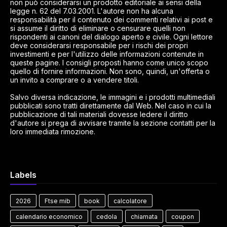
non può considerarsi un prodotto editoriale ai sensi della
legge n. 62 del 7.03.2001. L'autore non ha alcuna
responsabilità per il contenuto dei commenti relativi ai post e
si assume il diritto di eliminare o censurare quelli non
rispondenti ai canoni del dialogo aperto e civile. Ogni lettore
deve considerarsi responsabile per i rischi dei propri
investimenti e per l'utilizzo delle informazioni contenute in
queste pagine. I consigli proposti hanno come unico scopo
quello di fornire informazioni. Non sono, quindi, un'offerta o
un invito a comprare o a vendere titoli.
Salvo diversa indicazione, le immagini e i prodotti multimediali
pubblicati sono tratti direttamente dal Web. Nel caso in cui la
pubblicazione di tali materiali dovesse ledere il diritto
d'autore si prega di avvisare tramite la sezione contatti per la
loro immediata rimozione.
Labels
2026
Ftse mib
book
calcolatore
calendario economico
cedola
chiamata
coupon