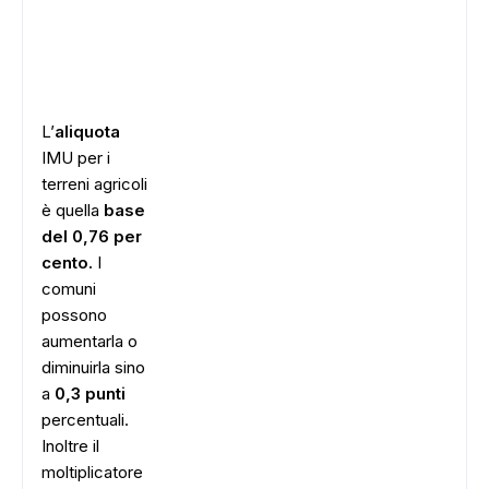
L’
aliquota
IMU per i
terreni agricoli
è quella
base
del 0,76 per
cento.
I
comuni
possono
aumentarla o
diminuirla sino
a
0,3 punti
percentuali.
Inoltre il
moltiplicatore