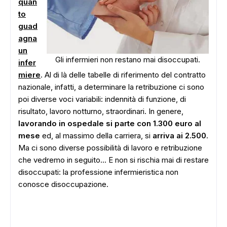
quan
to
guad
agna
un
Gli infermieri non restano mai disoccupati.
infer
miere
. Al di là delle tabelle di riferimento del contratto
nazionale, infatti, a determinare la retribuzione ci sono
poi diverse voci variabili: indennità di funzione, di
risultato, lavoro notturno, straordinari. In genere,
lavorando in ospedale
si parte con 1.300 euro al
mese
ed, al massimo della carriera, si
arriva ai 2.500
.
Ma ci sono diverse possibilità di lavoro e retribuzione
che vedremo in seguito... E non si rischia mai di restare
disoccupati: la professione infermieristica non
conosce disoccupazione.