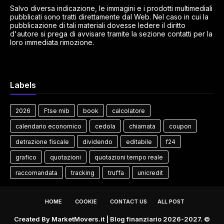
Salvo diversa indicazione, le immagini e i prodotti multimediali
pubblicati sono tratti direttamente dal Web. Nel caso in cui la
pubblicazione di tali materiali dovesse ledere il diritto
d'autore si prega di avvisare tramite la sezione contatti per la
loro immediata rimozione.
Labels
2026
Ftse mib
book
calcolatore
calendario economico
cedola
chiamata
coupon
detrazione fiscale
dividendo
editabile
f24
grafico
quotazioni
quotazioni tempo reale
raccomandata
tracking
truffa
unicredit
HOME
COOKIE
CONTACT US
ALL POST
Created By
MarketMovers.it
| Blog finanziario 2026-2027. ©